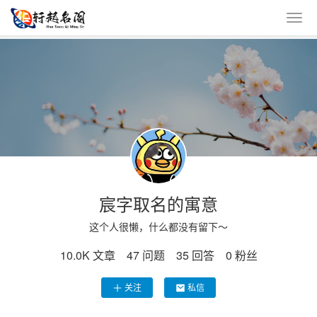
宸字取名的寓意
这个人很懒，什么都没有留下～
10.0K
文章
47
问题
35
回答
0
粉丝
关注
私信