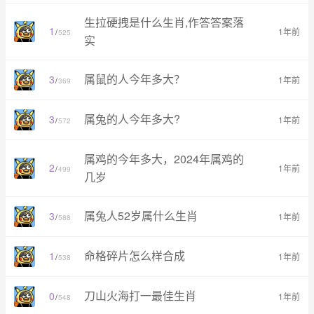
生拉硬拽是什么生肖,作答答案落
1
1年前
/
525
实
属鼠的人今年多大？
3
1年前
/
369
属兔的人今年多大?
3
1年前
/
572
属鸡的今年多大，2024年属鸡的
2
1年前
/
499
几岁
属兔人52岁属什么生肖
3
1年前
/
588
命格碎片怎么样合成
1
1年前
/
538
刀山火海打一最佳生肖
0
1年前
/
548