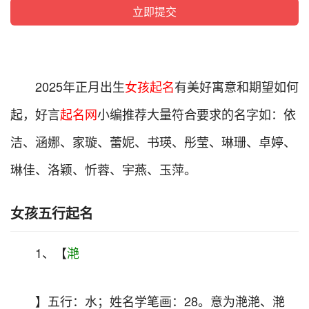
2025年正月出生
女孩起名
有美好寓意和期望如何
起，好言
起名网
小编推荐大量符合要求的名字如：依
洁、涵娜、家璇、蕾妮、书瑛、彤莹、琳珊、卓婷、
琳佳、洛颖、忻蓉、宇燕、玉萍。
女孩五行起名
1、【
滟
】五行：水；姓名学笔画：28。意为滟滟、滟