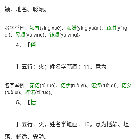
颍、地名、聪颖。
名字举例：
颍雪
(yǐng xuě)、
颍媛
(yǐng yuàn)、
颍琪
(yǐng
qí)、
昱颍
(yù yǐng)、
钰颍
(yù yǐng)。
4、【
偌
】五行：火；姓名学笔画：11。意为。
名字举例：
茹偌
(rú ruò)、
偌伊
(ruò yī)、
偌绮
(ruò qǐ)、
偌夕
(ruò xī)、
梓偌
(zǐ ruò)。
5、【
恬
】五行：火；姓名学笔画：10。意为恬静、坦
荡、舒适、安静。