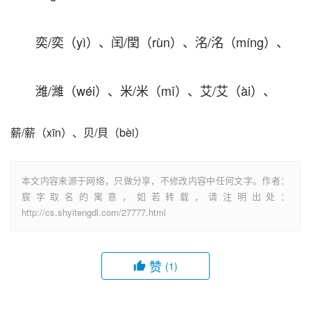
奕/奕（yì）、闰/閏（rùn）、洺/洺（míng）、
潍/濰（wéi）、米/米（mǐ）、艾/艾（ài）、
薪/薪（xīn）、贝/貝（bèi）
本文内容来源于网络，只做分享，不修改内容中任何文字。作者：
宸字取名的寓意，如若转载，请注明出处：
http://cs.shyitengdl.com/27777.html
赞
(1)