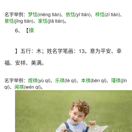
名字举例：
梦恬
(mèng tián)、
依恬
(yī tián)、
梓恬
(zǐ tián)、
景恬
(jǐng tián)、
家恬
(jiā tián)。
6、【
祺
】五行：木；姓名学笔画：13。意为平安、幸
福、安祥、美满。
名字举例：
煜祺
(yù qí)、
乐祺
(lè qí)、
本祺
(běn qí)、
瑾祺
(jǐn
qí)、
闻祺
(wén qí)。