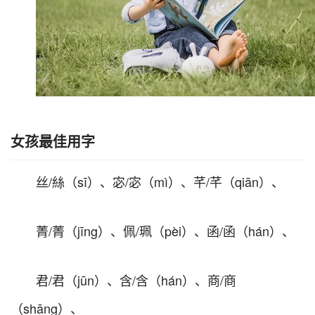
女孩最佳用字
丝/絲（sī）、宓/宓（mì）、芊/芊（qiān）、
菁/菁（jīng）、佩/珮（pèi）、函/函（hán）、
君/君（jūn）、含/含（hán）、商/商
（shāng）、