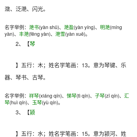
潋、泛滟、闪光。
名字举例：
滟书
(yàn shū)、
滟盈
(yàn yíng)、
明滟
(míng
yàn)、
丰滟
(fēng yàn)、
滟雪
(yàn xuě)。
2、【
琴
】五行：木；姓名学笔画：13。意为琴键、乐
器、琴书、古琴。
名字举例：
祥琴
(xiáng qín)、
悌琴
(tì qín)、
子琴
(zǐ qín)、
汇
琴
(huì qín)、
玉琴
(yù qín)。
3、【
颍
】五行：水；姓名学笔画：15。意为颍河、姓