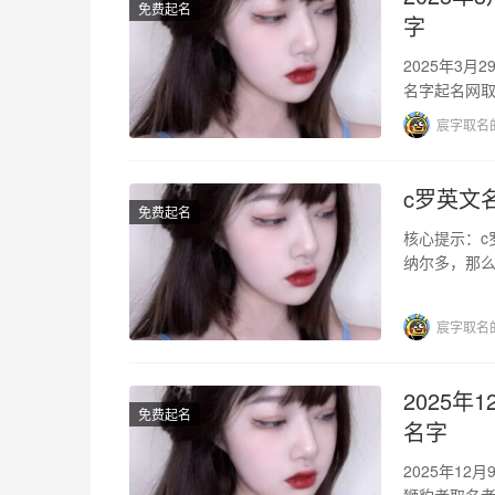
免费起名
字
2025年3
名字起名网
宸字取名
c罗英文
免费起名
核心提示：c
纳尔多，那么
Ronaldo，
宸字取名
2025
免费起名
名字
2025年1
狮豹者取名