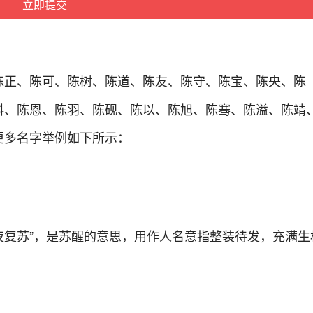
陈正、陈可、陈树、陈道、陈友、陈守、陈宝、陈央、陈
科、陈恩、陈羽、陈砚、陈以、陈旭、陈骞、陈溢、陈靖
更多名字举例如下所示：
半夜复苏”，是苏醒的意思，用作人名意指整装待发，充满生