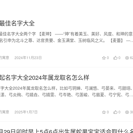
最佳名字大全
最佳名字大全两个字 【麦珅】 ——“珅”有着美玉、美好、风度、和珅的意
入名引申为北斗之尊、达官贵要、金玉满堂、玉树临风之义。 【麦蕾】 —
“…
的寓意
2024年11月23日
0
0
6
起名字大全2024年属龙取名怎么样
字大全2024年属龙取名怎么样，比如弓玥婵、弓澜悠、弓晏来、弓甜翊
楠漾、弓炎绚、弓婧垚、弓婧雯、弓岑艳、弓莲峻、弓眉夏、弓宁宪、弓
、弓蝶汶、弓见…
的寓意
2025年1月7日
0
0
3
年3月29日卯时早上5点6点出生属蛇男宝宝适合取什么