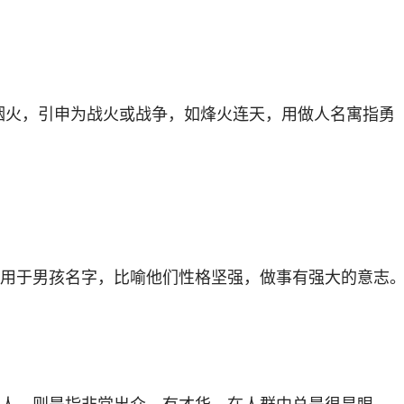
烟火，引申为战火或战争，如烽火连天，用做人名寓指勇
，用于男孩名字，比喻他们性格坚强，做事有强大的意志
容人，则是指非常出众、有才华，在人群中总是很显眼。