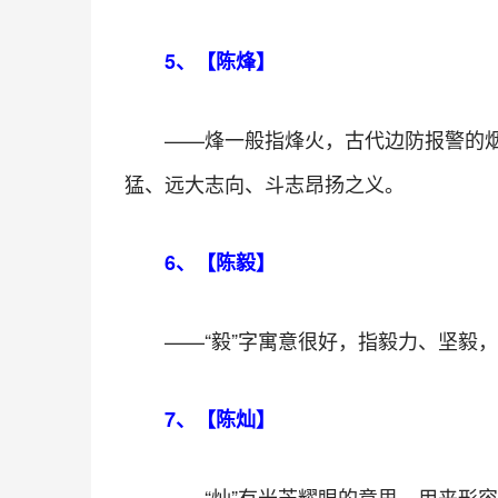
5、【陈烽】
——烽一般指烽火，古代边防报警的
猛、远大志向、斗志昂扬之义。
6、【陈毅】
——“毅”字寓意很好，指毅力、坚毅
7、【陈灿】
——“灿”有光芒耀眼的意思，用来形