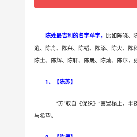
比如陈晓、
陈姓最吉利的名字单字，
逍、陈舟、陈兴、陈韬、陈添、陈火、陈
陈士、陈辉、陈轩、陈晟、陈灿、陈尔，
1、【陈苏】
——“苏”取自《促织》“喜置榻上，
与希望。