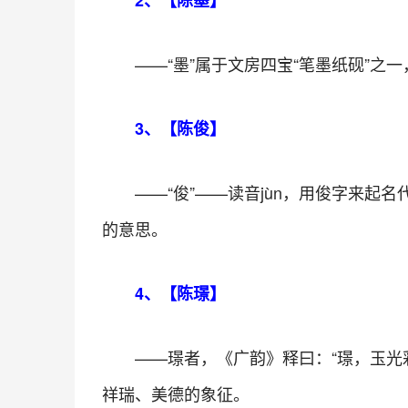
2、【陈墨】
——“墨”属于文房四宝“笔墨纸砚”
3、【陈俊】
——“俊”——读音jùn，用俊字来
的意思。
4、【陈璟】
——璟者，《广韵》释曰：“璟，玉光
祥瑞、美德的象征。