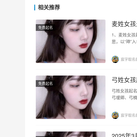
相关推荐
麦姓女孩
免费起名
1、麦姓女孩
思，以“珅”
“蕾”指的是花
宸字取名
弓姓女孩
免费起名
弓姓女孩起名
弓瑷卿、弓
千、弓璐萍
宸字取名
2025