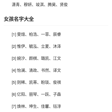
潇青、穆妍、竣淇、腾昊、贤俊
女孩名字大全
[1] 雯煊、柏浩、一菲、辰睿
[2] 惟伊、毓泓、立夏、沐泽
[3] 婉汐、颜棋、璐凯、江文
[4] 怡澜、清政、书然、译文
[5] 则稀、凯蒂、盼琰、俊祺
[6] 亿阳、丽琴、一跃、子森
[7] 焕林、坤生、佳馨、钰淳