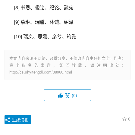
[8] 书恩、俊铭、纪铭、懿宛
[9] 慕琳、瑞馨、沐诚、绍泽
[10] 瑞岚、思媛、彦兮、筠雅
本文内容来源于网络，只做分享，不修改内容中任何文字。作者：
宸字取名的寓意，如若转载，请注明出处：
http://cs.shyitengdl.com/38960.html
赞
(0)
0
生成海报