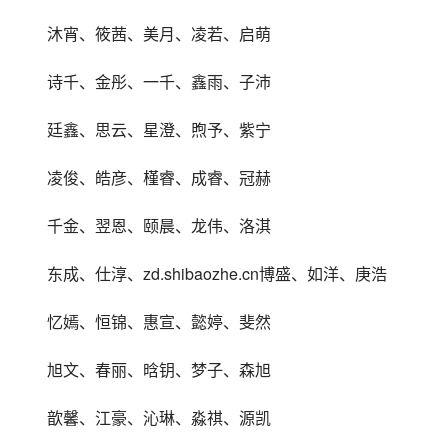
沐宵、筱茜、美月、凌若、启萌
诗千、金彤、一千、鑫雨、子沛
廷鑫、思云、星澄、煦予、紫宁
凌俊、皓彦、槿睿、成睿、冠赫
千金、翌恩、颐晨、龙伟、洛淇
东成、仕淳、zd.shibaozhe.cn博盛、如洋、庚浩
忆嫣、恒锦、惠宣、懿婷、斐然
旭文、春丽、晗钥、梦子、森旭
歆馨、江豪、沁琳、淼祺、源凯