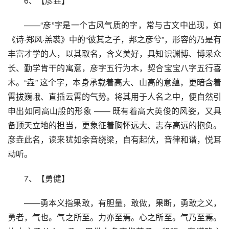
6、【彦垚】
——“彦”字是一个古风气质的字，常与古文中出现，如
《诗·郑风·羔裘》中的“彼其之子，邦之彦兮”，形容的乃是有
丰富才学的人，以其取名，含义美好，具知识渊博、博采众
长、勤学肯干的寓意，彦字五行为木，契合宝宝八字五行喜
木。“垚” 这个字，本身承载着高大、山高的意蕴，更暗含着
霄拔巍峨、直插云霄的气势。将其用于人名之中，便自然引
申出如同高山般的形象 —— 既有着高大英俊的风姿，又具
备顶天立地的担当，更象征着胸怀远大、志存高远的抱负。
彦垚此名，读来犹如余音绕梁，自有起伏，音律和谐，悦耳
动听。
7、【勇健】
——勇本义指果敢，有胆量，敢做，果断，勇敢之义，
勇者，气也。气之所至。力亦至焉。心之所至。气乃至焉。