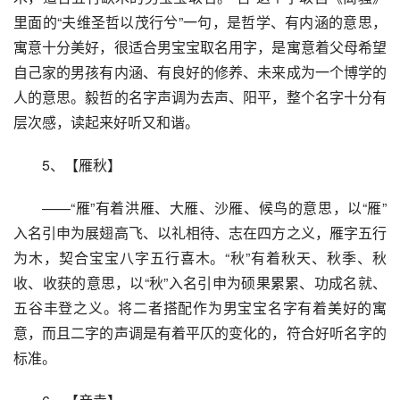
里面的“夫维圣哲以茂行兮”一句，是哲学、有内涵的意思，
寓意十分美好，很适合男宝宝取名用字，是寓意着父母希望
自己家的男孩有内涵、有良好的修养、未来成为一个博学的
人的意思。毅哲的名字声调为去声、阳平，整个名字十分有
层次感，读起来好听又和谐。
5、【雁秋】
——“雁”有着洪雁、大雁、沙雁、候鸟的意思，以“雁”
入名引申为展翅高飞、以礼相待、志在四方之义，雁字五行
为木，契合宝宝八字五行喜木。“秋”有着秋天、秋季、秋
收、收获的意思，以“秋”入名引申为硕果累累、功成名就、
五谷丰登之义。将二者搭配作为男宝宝名字有着美好的寓
意，而且二字的声调是有着平仄的变化的，符合好听名字的
标准。