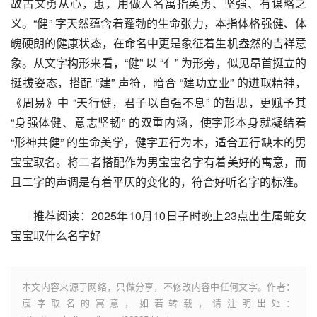
故古文勇从心，恿，用做人名寓指英勇、坚强、有谋略之
义。“健” 字天然蕴含着蓬勃的生命张力，本指体格强健、体
魄硬朗的健康状态，在命名中更是象征着生机盎然的吉祥意
象。从文字构形来看，“健” 以 “亻” 为形旁，似见昂首挺立的
挺拔姿态，搭配 “建” 声符，暗合 “建功立业” 的进取精神，
《周易》中 “天行健，君子以自强不息” 的哲思，更赋予其 
“身强体健、意志坚韧” 的双重内涵，使字形本身就凝结着 
“形神共健” 的生命美学，健字五行为木，适合五行缺木的男
宝宝取名。将二者搭配作为男宝宝名字有着美好的寓意，而
且二字的声调是有着平仄的变化的，符合好听名字的标准。
推荐阅读：2025年10月10日子时晚上23点出生属蛇女
宝宝取什么名字好
本文内容来源于网络，只做分享，不修改内容中任何文字。作者：
宸字取名的寓意，如若转载，请注明出处：