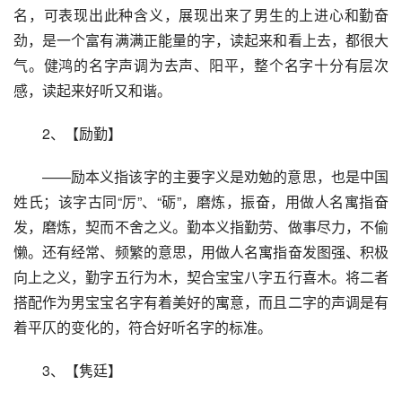
名，可表现出此种含义，展现出来了男生的上进心和勤奋
劲，是一个富有满满正能量的字，读起来和看上去，都很大
气。健鸿的名字声调为去声、阳平，整个名字十分有层次
感，读起来好听又和谐。
2、【励勤】
——励本义指该字的主要字义是劝勉的意思，也是中国
姓氏；该字古同“厉”、“砺”，磨炼，振奋，用做人名寓指奋
发，磨炼，契而不舍之义。勤本义指勤劳、做事尽力，不偷
懒。还有经常、频繁的意思，用做人名寓指奋发图强、积极
向上之义，勤字五行为木，契合宝宝八字五行喜木。将二者
搭配作为男宝宝名字有着美好的寓意，而且二字的声调是有
着平仄的变化的，符合好听名字的标准。
3、【隽廷】