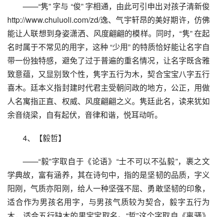
——“隽” 字与 “俊” 字相通，由此可引申出对孩子清新俊
http://www.chuluoli.com/zd/逸、气宇轩昂的美好期许，仿佛
能让人联想到身姿潇洒、风度翩翩的模样。同时，“隽” 在起
名时属于不常见的用字，这种 “少用” 的特质恰好能让名字自
带一份独特感，避免了过于普遍的重名情况，让名字既含雅
致意蕴，又显别致个性，隽字五行为木，契合宝宝八字五行
喜木。廷本义指封建时代君主受朝问政的地方，公正，用做
人名寓指正直、权威、风度翩翩之义。隽廷此名，读来犹如
余音绕梁，自有起伏，音律和谐，悦耳动听。
4、【毅哲】
——“毅”字取自于《论语》“士不可以不弘毅”，裹之文
学典故，富有涵养，其在诗句中，指的是坚韧的品质，字义
阳刚，气质亦阳刚，给人一种坚强不屈、勇敢坚韧的印象，
适合作为男孩名用字，与男孩气质较为契合，毅字五行为
木，适合五行缺木的男宝宝取名。“哲”这个字取自《离骚》