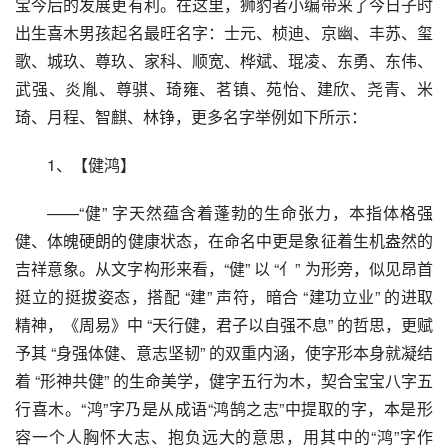
宝今后的发展更有利。在这里，狮豹者小编带来了今日子时
出生喜木男孩起名最旺名字：士元、桢迪、京幽、丰苏、玺
歌、城玖、尊玖、家科、顺宽、桦斌、琨凌、东勇、东伟、
武强、炎胤、尊骐、琦雍、茗镇、苑怡、建欣、尧青、米
琦、月程、智麒、林铮，更多名字举例如下所示：
1、【健鸿】
——“健” 字天然蕴含着蓬勃的生命张力，本指体格强
健、体魄硬朗的健康状态，在命名中更是象征着生机盎然的
吉祥意象。从文字构形来看，“健” 以 “亻” 为形旁，似见昂首
挺立的挺拔姿态，搭配 “建” 声符，暗合 “建功立业” 的进取
精神，《周易》中 “天行健，君子以自强不息” 的哲思，更赋
予其 “身强体健、意志坚韧” 的双重内涵，使字形本身就凝结
着 “形神共健” 的生命美学，健字五行为木，契合宝宝八字五
行喜木。“鸿”字乃是从成语“鸿鹄之志”中提取的字，本是形
容一个人胸怀大志、抱负远大的意思，用其中的“鸿”字作