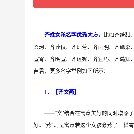
比如齐绮甜
齐姓女孩名字优雅大方，
柔珂、齐莎仪、齐珏兮、齐雨明、齐砚柔
宣霄、齐晚宣、齐远妮、齐宜巧、齐璐知
苗君，更多名字举例如下所示：
1、【齐文燕】
——“文”结合在寓意美好的同时增添
好。“燕”则是寓意着这个女孩像燕子一样