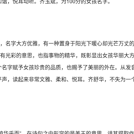
谐，悦耳动听。齐玉斌，为100分的女孩名字。
格，名字大方优雅，有一种置身于阳光下暖心却光芒万丈
而有光彩的意思，也指事物的精华，既彰显出女孩华丽大
个名字赋予女孩珍贵的品质，也赐予了美丽的外在。从发
平声，读起来非常文雅、柔和、悦耳。齐舒华，不失为一
以琼华乎而”，在诗句之中形容的是美玉的意思，讲其提取