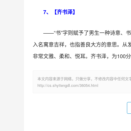
7、【齐书泽】
——“书”字则赋予了男生一种诗意、
入名寓意吉祥，也指善良大方的意思。从
非常文雅、柔和、悦耳。齐书泽，为100
本文内容来源于网络，只做分享，不修改内容中任何文
http://cs.shyitengdl.com/36054.html