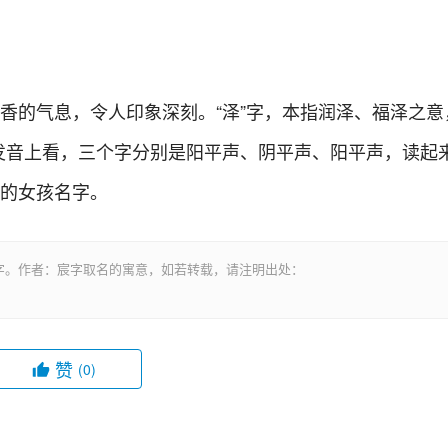
书香的气息，令人印象深刻。“泽”字，本指润泽、福泽之意
发音上看，三个字分别是阳平声、阴平声、阳平声，读起
分的女孩名字。
字。作者：宸字取名的寓意，如若转载，请注明出处：
赞
(0)