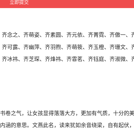
、齐念之、齐萌姿、齐素圆、齐元依、齐菁霓、齐傲一、
、齐可露、齐幽萍、齐羽煦、齐萌筱、齐玉橙、齐珊文、
、齐冰祎、齐芝琛、齐烽祎、齐霏茗、齐钰庭、齐淑微、
了书卷之气，让女孩显得落落大方，更加有气质，十分的
有内涵的意思。文燕此名，读来犹如余音绕梁，自有起伏