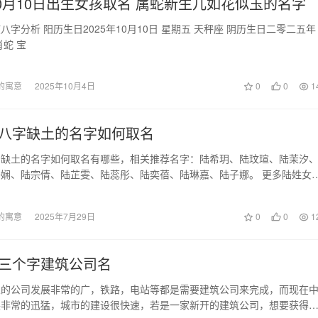
年10月10日出生女孩取名 属蛇新生儿如花似玉的名字
日 星期五 天秤座 阴历生日二零二五年
八月十九 生肖蛇 宝
的寓意
2025年10月4日
0
0
1
八字缺土的名字如何取名
字缺土的名字如何取名有哪些，相关推荐名字：陆希玥、陆玟瑄、陆茉汐
娴、陆宗倩、陆芷雯、陆蕊彤、陆奕蓓、陆琳嘉、陆子娜。 更多陆姓女
字如何取名-符…
的寓意
2025年7月29日
0
0
1
三个字建筑公司名
业的公司发展非常的广，铁路，电站等都是需要建筑公司来完成，而现在
展非常的迅猛，城市的建设很快速，若是一家新开的建筑公司，想要获得