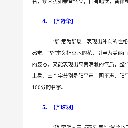
名，读来犹如余音绕梁，自有起伏，音律和
4、【齐舒华】
——“舒”意为舒展，表现出外向的性
感觉。“华”本义指草木的花，引申为美丽
的姿态，又能表现出高贵清雅的气质，整
上看，三个字分别是阳平声、阴平声、阳
100分的名字。
5、【齐琼羽】
——“琼”字源从于《齐风·著》“尚之