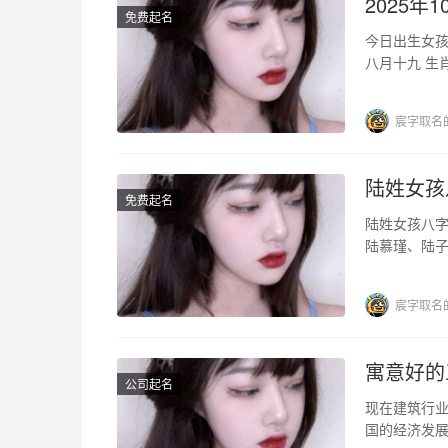
2025
免费起名
今日出生女孩八字分析 阳历生日2025年10月10
宸字取名
陆姓女孩
免费起名
陆姓女孩八
陆慕瑾、陆子
八字缺土的名
宸字取名
寓意好的
公司起名
现在建筑行
国的经济发