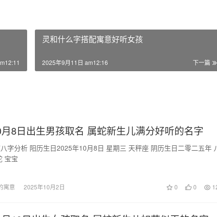
灵和什么字搭配寓意好听女孩
m12:11
2025年9月11日 am12:16
下一篇
年10月8日出生男孩取名 属蛇新生儿满分好听的名字
星期三 天秤座 阴历生日二零二五年 八
月十七 生肖蛇 宝宝
的寓意
2025年10月2日
0
0
1