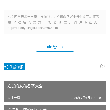
往无前；
感谢您看完男宝缺火起什么名字 怎么取才能国
学底蕴以及相关推荐名字大全的全部内容，您还可以
点击底部的姓名测试按钮，测试一下自己
的名字打多
少分
？也可以找【老师手工起名】一对一为宝宝量身
定制吉祥美名，助宝宝一生吉祥富贵、幸福快乐。
本文内容来源于网络，只做分享，不修改内容中任何文字。作者：
宸字取名的寓意，如若转载，请注明出处：
http://cs.shyitengdl.com/34650.html