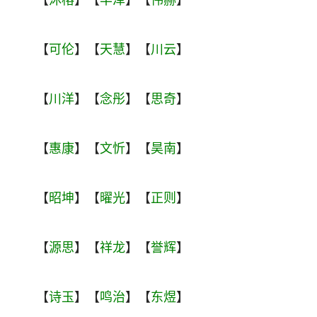
【
可伦
】【
天慧
】【
川云
】
【
川洋
】【
念彤
】【
思奇
】
【
惠康
】【
文忻
】【
昊南
】
【
昭坤
】【
曜光
】【
正则
】
【
源思
】【
祥龙
】【
誉辉
】
【
诗玉
】【
鸣治
】【
东煜
】