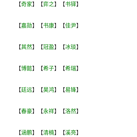
【
奇家
】【
弈之
】【
书铎
】
【
嘉勋
】【
书康
】【
佳尹
】
【
其然
】【
冠盈
】【
冰琰
】
【
博懿
】【
希子
】【
希瑞
】
【
廷远
】【
昊鸿
】【
易锋
】
【
春豪
】【
永祥
】【
洛然
】
【
涵鹏
】【
清楠
】【
溪亮
】