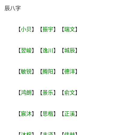
辰八字
【
小贝
】【
振宇
】【
瑞文
】
【
翌峻
】【
逸川
】【
城辰
】
【
敏锐
】【
腾阳
】【
德洋
】
【
鸿朗
】【
景乐
】【
俞文
】
【
宸沐
】【
思楷
】【
正溪
】
【
沐榕
】【
丰泽
】【
伟赫
】