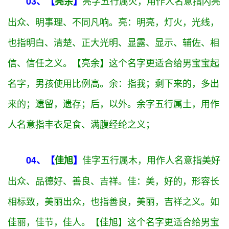
样、不凡、杰出之义；亦：指也，表示同样、也是；
又。【亦宁】这个名字更适合给男宝宝起名字，男孩
使用比例高。
宁：宁意为平安，安定,宁静,宁谧,息事
宁人。宁字五行属
火
，用作人名意指平安、包容、安
居乐业、平和之义；
亮字五行属
火
，用作人名意指闪亮
03、【
亮余
】
出众、明事理、不同凡响。亮：明亮，灯火，光线，
也指明白、清楚、正大光明、显露、显示、辅佐、相
信、信任之义。【亮余】这个名字更适合给男宝宝起
名字，男孩使用比例高。
余：指我；剩下来的，多出