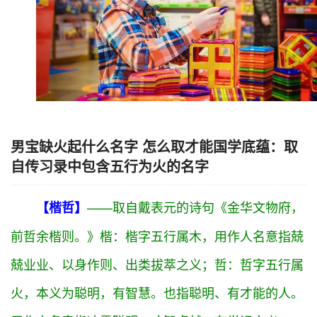
群，如俊杰。俊字五行属
火
，用作人名意指俊俏、杰
出、优秀。