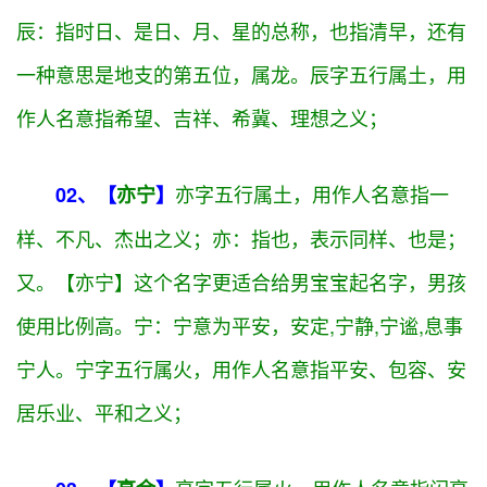
男宝缺火起什么名字 怎么取才能国学底蕴：名
字五行带字义分析
卓字五行属
火
，用作人名意指超
01、【
卓辰
】
越、优秀、不凡、追求完美之义；卓：本义为高超，
高明的意思。杰出、卓越、超越等等含义【卓辰】这
个名字更适合给男宝宝起名字，男孩使用比例高。
辰：指时日、是日、月、星的总称，也指清早，还有
一种意思是地支的第五位，属龙。辰字五行属
土
，用
作人名意指希望、吉祥、希冀、理想之义；
亦字五行属
土
，用作人名意指一
02、【
亦宁
】