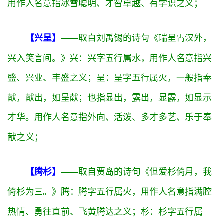
男宝缺火起什么名字 怎么取才能国学底蕴：取
自传习录中包含五行为火的名字
——取自戴表元的诗句《金华文物府，
【楷哲】
前哲余楷则。》
楷：楷字五行属
木
，用作人名意指兢
兢业业、以身作则、出类拔萃之义；
哲：哲字五行属
火
，本义为聪明，有智慧。也指聪明、有才能的人。
用作人名意指冰雪聪明、才智卓越、有学识之义；
——取自刘禹锡的诗句《瑞呈霄汉外，
【兴呈】
兴入笑言间。》
兴：兴字五行属
水
，用作人名意指兴
盛、兴业、丰盛之义；
呈：呈字五行属
火
，一般指奉