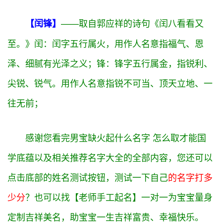
汉，双旗忽开南斗傍。》
麟：麟字五行属
火
，用作人
名意指前程似锦、祥瑞、身贤体贵之义；
旗：旗字五
行属
木
，1、一般指标识，标志。如红旗，引申为光
荣，蒸蒸日上；2、指领导或先行者，如旗手，象征
向前进。用作人名意指奋发图强、有领导风范、出类
拔萃、百里挑一之义；
——取自郭应祥的诗句《闰八看看又
【闰锋】
至。》
闰：闰字五行属
火
，用作人名意指福气、恩
泽、细腻有光泽之义；
锋：锋字五行属
金
，指锐利、
尖锐、锐气。用作人名意指锐不可当、顶天立地、一