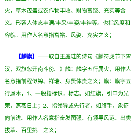
旭云日开。》
旭：旭字五行属
火
，用作人名意指蒸蒸
日上、意气风发、活泼开朗之义；
羌：羌字五行属
木
，羌族，古代西部民族之一。
——取自郊庙朝会歌辞的诗句《洁粢丰
【盛丰】
盛，以享以虔。》
盛：盛字五行属
金
，用作人名意指
繁荣昌盛、有才华、活力四射之义；
丰：丰字五行属
火
，草木茂盛或农作物丰收、财物富饶、充实等含
义。形容人体态丰满/丰采/丰姿/丰神等。也指风度和
容貌。用作人名意指富裕、风姿、充实之义；
——取自王庭珪的诗句《麟符虎节下霄
【麟旗】