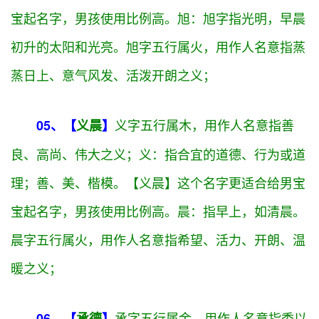
来的；遗留，遗存；后，以外。余字五行属
土
，用作
人名意指丰衣足食、满腹经纶之义；
佳字五行属
木
，用作人名意指美好
04、【
佳旭
】
出众、品德好、善良、吉祥。佳：美，好的，形容长
相标致，美丽出众，也指善良，美丽，吉祥之义。如
佳丽，佳节，佳人。【佳旭】这个名字更适合给男宝
宝起名字，男孩使用比例高。
旭：旭字指光明，早晨
初升的太阳和光亮。旭字五行属
火
，用作人名意指蒸
蒸日上、意气风发、活泼开朗之义；
义字五行属
木
，用作人名意指善
05、【
义晨
】