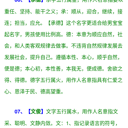
良、高尚、伟大之义；义：指合宜的道德、行为或道
理；善、美、楷模。【义晨】这个名字更适合给男宝
宝起名字，男孩使用比例高。
晨：指早上，如清晨。
晨字五行属
火
，用作人名意指希望、活力、开朗、温
暖之义；
承字五行属
金
，用作人名意指委以
06、【
承德
】
重任、坚持、能干之义；承：顺从，迎合，继续，接
连；担当，应允。【承德】这个名字更适合给男宝宝
起名字，男孩使用比例高。
德：本意为顺应自然，社
会，和人类客观规律去做事。不违背自然规律发展去