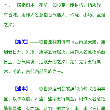
献，献出，如呈献；也指显出，露出，显露，如显示
才华。用作人名意指外向、活泼、多才多艺、乐于奉
献之义；
——取自贾岛的诗句《但爱杉倚月，我
【腾杉】
倚杉为三。》
腾：腾字五行属
火
，用作人名意指满腔
热情、勇往直前、飞黄腾达之义；
杉：杉字五行属
木
，一般指树木，花草，如杉篙，能耐朽；指质轻，
有香味。用作人名意指香气迷人、玲珑、小巧、坚强
之义；
——取自谢翱的诗句《西南见天姥，旭
【旭羌】