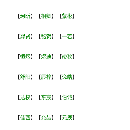
【
珂昕
】【
相卿
】【
紫彬
】
【
羿贤
】【
铭贺
】【
一若
】
【
恒煜
】【
煜迪
】【
竣孜
】
【
舒阳
】【
辰梓
】【
逸皓
】
【
达权
】【
东宸
】【
伯诚
】
【
佳西
】【
允喆
】【
元辰
】