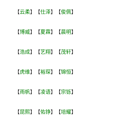
【
云柔
】【
仕泽
】【
俊佩
】
【
博威
】【
夏霖
】【
晨明
】
【
浩成
】【
艺翔
】【
茂轩
】
【
虎维
】【
裕琛
】【
锦恒
】
【
雨帆
】【
凌语
】【
宗铄
】
【
昆熙
】【
佑铮
】【
培耀
】