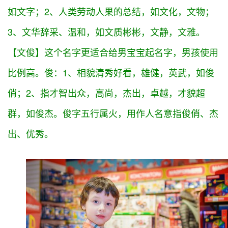
发展社会，提升自己。遵循本性、本心，顺乎自然，
便是德；本心初，本性善，本我无，便成德。舍欲之
得、得德。德字五行属
火
，用作人名意指具有仁爱之
心、恩泽于民、德高望重。
文字五行属
水
，用作人名意指文
07、【
文俊
】
采、聪明、文静内敛。文：1、指记录语言的符号，
如文字；2、人类劳动人果的总结，如文化，文物；
3、文华辞采、温和，如文质彬彬，文静，文雅。
【文俊】这个名字更适合给男宝宝起名字，男孩使用
比例高。
俊：1、相貌清秀好看，雄健，英武，如俊
俏；2、指才智出众，高尚，杰出，卓越，才貌超