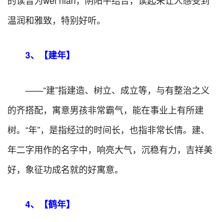
的读音为wēi nián，阴阳平结合，读起来让人感受到
温润和雅致，特别好听。
3、【建年】
——“建”指建造、树立、成立等，与有整治之义
的齐搭配，寓意男孩非常霸气，能在事业上有所建
树。“年”，是指经过的时间长，也指非常长情。建、
年二字用作的名字中，响亮大气，沉稳有力，吉祥美
好，象征功成名就的好寓意。
4、【鹤年】