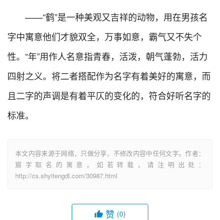
——“鹤”是一种美观又吉祥的动物，用在男孩名
字中寓意他们才貌双全，万事如意，霸气又不失个
性。“年”用作人名意指青春，活泼，朝气蓬勃，活力
四射之义。将二者搭配作为名字有着美好的寓意，而
且二字的声调是有着平仄的变化的，符合好听名字的
标准。
本文内容来源于网络，只做分享，不修改内容中任何文字。作者：
宸字取名的寓意，如若转载，请注明出处：
http://cs.shyitengdl.com/30987.html
赞
(0)