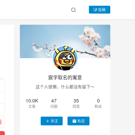
投稿
宸字取名的寓意
这个人很懒，什么都没有留下～
10.0K
47
35
0
文章
问题
回答
粉丝
关注
私信