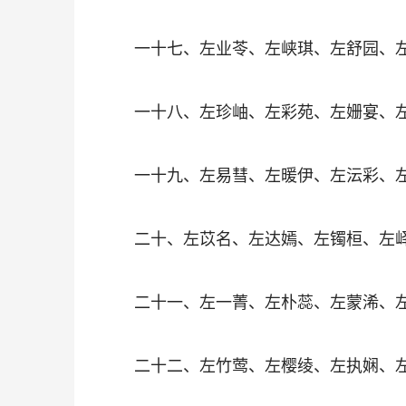
一十七、左业苓、左峡琪、左舒园、
一十八、左珍岫、左彩苑、左姗宴、
一十九、左易彗、左暖伊、左沄彩、
二十、左苡名、左达嫣、左镯桓、左
二十一、左一菁、左朴蕊、左蒙浠、
二十二、左竹莺、左樱绫、左执娴、