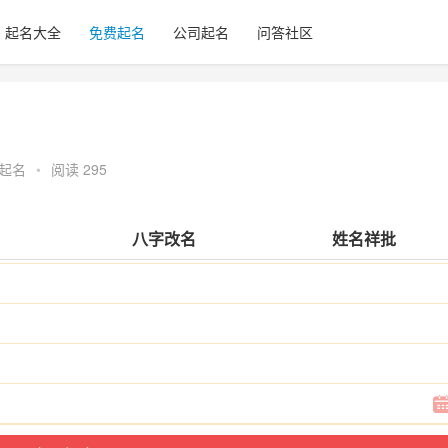
起名大全
免费起名
公司起名
问答社区
起名
•
阅读 295
八字改名
姓名祥批