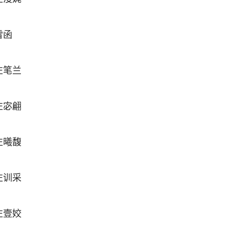
雪函
左笔兰
左宓翩
左曦馥
左训采
左壹姣