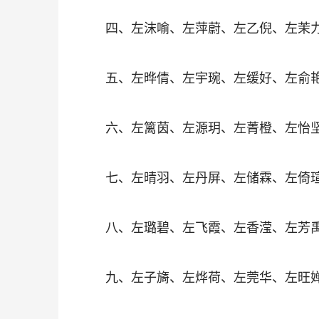
四、左沫喻、左萍蔚、左乙倪、左茉
五、左晔倩、左宇琬、左缓好、左俞
六、左篱茵、左源玥、左菁橙、左怡
七、左晴羽、左丹屏、左储霖、左倚
八、左璐碧、左飞霞、左香滢、左芳
九、左子旖、左烨荷、左莞华、左旺