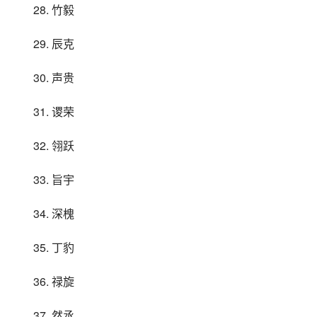
28. 竹毅
29. 辰克
30. 声贵
31. 谡荣
32. 翎跃
33. 旨宇
34. 深槐
35. 丁豹
36. 禄旋
37. 然丞