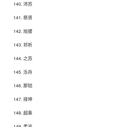
140. 沛苏
141. 慈贤
142. 旭拔
143. 祁祈
144. 之苏
145. 泺舟
146. 那铠
147. 择坤
148. 超乘
149. 柔渝