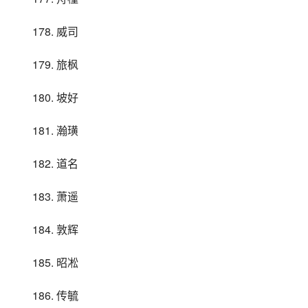
178. 威司
179. 旅枫
180. 坡好
181. 瀚璜
182. 道名
183. 萧遥
184. 敦辉
185. 昭凇
186. 传毓