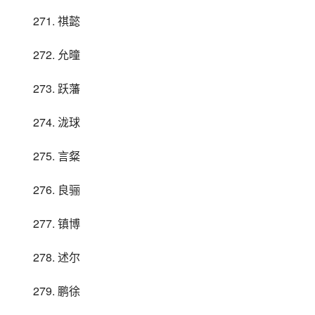
271. 祺懿
272. 允曈
273. 跃藩
274. 泷球
275. 言粲
276. 良骊
277. 镇博
278. 述尔
279. 鹏徐