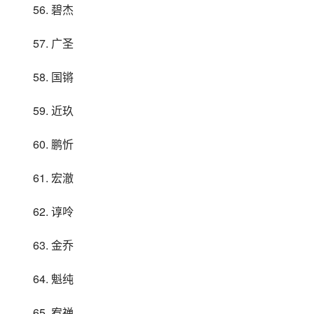
56. 碧杰
57. 广圣
58. 国锵
59. 近玖
60. 鹏忻
61. 宏澈
62. 谆呤
63. 金乔
64. 魁纯
65. 宥禅