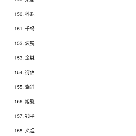
150. 科遐
151. 千弩
152. 波锐
153. 金胤
154. 衍信
155. 骁龄
156. 旭骁
157. 钱平
158. 义煜