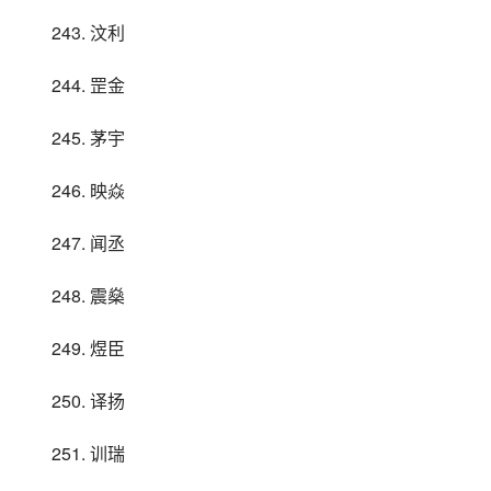
243. 汶利
244. 罡金
245. 茅宇
246. 映焱
247. 闻丞
248. 震燊
249. 煜臣
250. 译扬
251. 训瑞