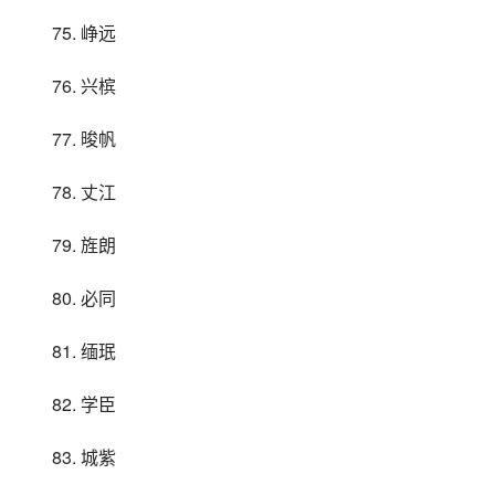
75. 峥远
76. 兴槟
77. 晙帆
78. 丈江
79. 旌朗
80. 必同
81. 缅珉
82. 学臣
83. 城紫