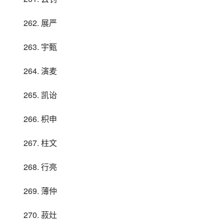
262. 展严
263. 宇甄
264. 演麦
265. 凯诒
266. 枳申
267. 柱文
268. 行亮
269. 薄仲
270. 菽灶