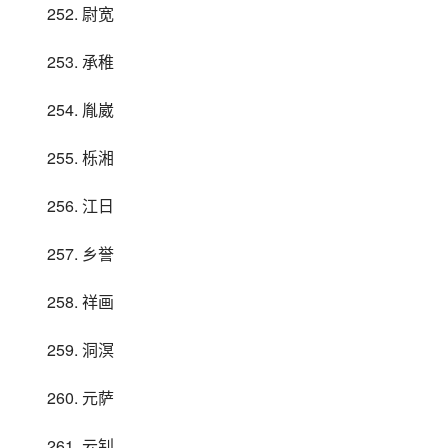
252. 尉宽
253. 承稚
254. 胤崴
255. 栎湘
256. 江日
257. 乡誉
258. 祥画
259. 洞溟
260. 元萨
261. 云钊