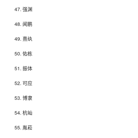
47. 强渊
48. 闻鹏
49. 熹纨
50. 佑栋
51. 振体
52. 可应
53. 博隶
54. 杭屾
55. 胤菘