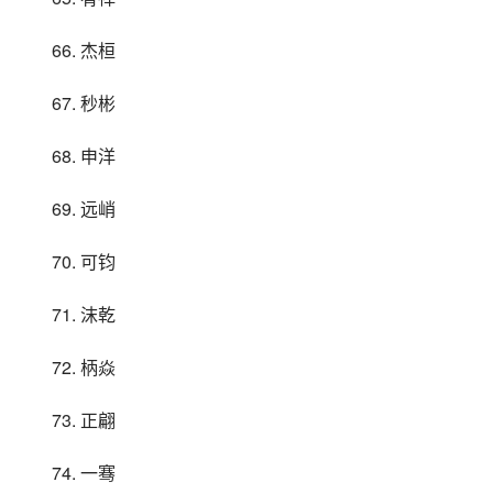
66. 杰桓
67. 秒彬
68. 申洋
69. 远峭
70. 可钧
71. 沫乾
72. 柄焱
73. 正翩
74. 一骞