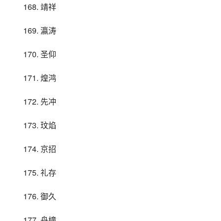
168. 靖祥
169. 瀛涛
170. 圣仰
171. 煌鸿
172. 先冲
173. 玟焰
174. 京招
175. 礼存
176. 御久
177. 舟橦