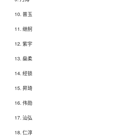
10. 普玉
11. 继舸
12. 紫宇
13. 燊柔
14. 经锁
15. 昇琦
16. 伟勋
17. 汕弘
18. 仁淳