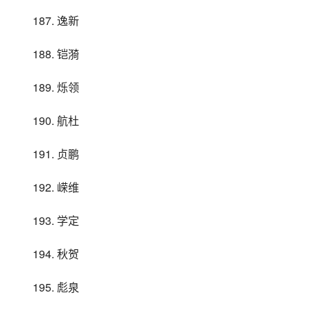
187. 逸新
188. 铠漪
189. 烁领
190. 航杜
191. 贞鹏
192. 嵘维
193. 学定
194. 秋贺
195. 彪泉