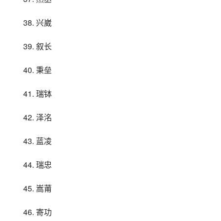
38. 兴崴
39. 叙长
40. 秉垒
41. 瑞钵
42. 泽洺
43. 蓝凌
44. 瑞忠
45. 嵩莆
46. 寄功