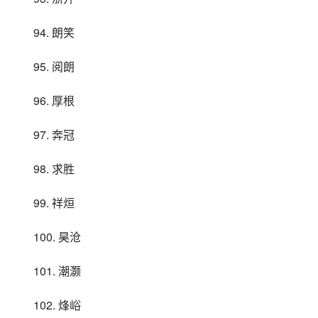
94. 朗笑
95. 阅朗
96. 厚根
97. 奔冠
98. 求胜
99. 祥烜
100. 昊沧
101. 潮灏
102. 烽峪