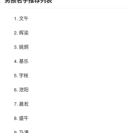
男孩名字推荐列表
1. 文午
2. 辉渝
3. 姚炯
4. 基乐
5. 宇枨
6. 泄阳
7. 晨淞
8. 盛牛
9. 乃溥