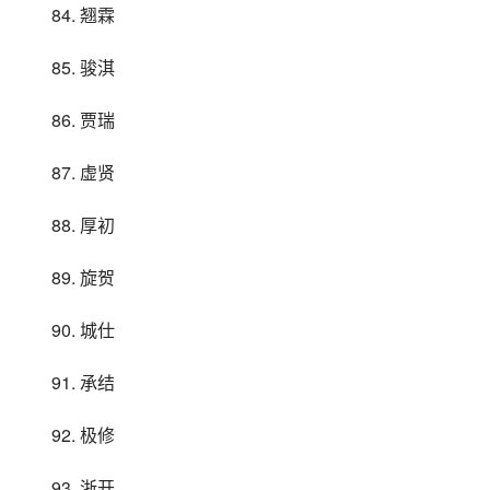
84. 翘霖
85. 骏淇
86. 贾瑞
87. 虚贤
88. 厚初
89. 旋贺
90. 城仕
91. 承结
92. 极修
93. 浙开