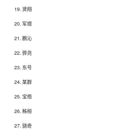
19. 贤翔
20. 军煜
21. 鹏沁
22. 骅尧
23. 东号
24. 某群
25. 宝梧
26. 秭桓
27. 骁奇