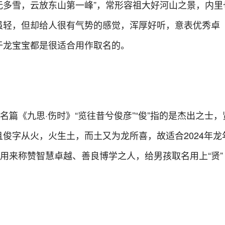
屋无多雪，云放东山第一峰”，常形容祖大好河山之景，内里
虽轻，但却给人很有气势的感觉，浑厚好听，意表优秀卓
于龙宝宝都是很适合用作取名的。
名篇《九思·伤时》“览往昔兮俊彦”“俊”指的是杰出之士，
俊字从火，火生土，而土又为龙所喜，故适合2024年龙
常用来称赞智慧卓越、善良博学之人，给男孩取名用上“贤”