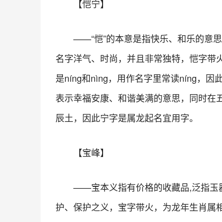
【恺宁】
——“恺”的本意是指快乐、和乐的意
名字洋气、时尚，并且非常独特，恺字带火
是níng和nìng，用作名字里常读nín
表示幸福安康、和谐美满的意思，同时在
辰土，因此宁字是属龙起名宜用字。
【宝峰】
——宝本义指有价格的收藏品,泛指
护、保护之义，宝字带火，为龙年生肖属相