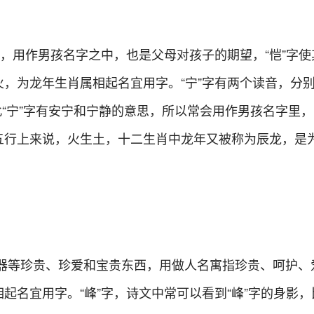
思，用作男孩名字之中，也是父母对孩子的期望，“恺”字使
，为龙年生肖属相起名宜用字。“宁”字有两个读音，分
g，因此“宁”字有安宁和宁静的意思，所以常会用作男孩名字里，
五行上来说，火生土，十二生肖中龙年又被称为辰龙，是
玉器等珍贵、珍爱和宝贵东西，用做人名寓指珍贵、呵护、
起名宜用字。“峰”字，诗文中常可以看到“峰”字的身影，