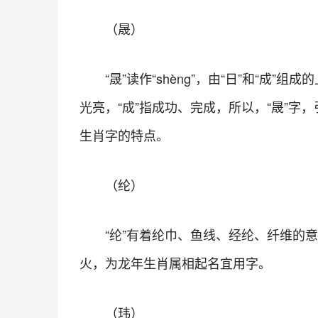
（晟）
“晟”读作“shèng”，由“日”和“成
光亮，“成”指成功、完成，所以，“晟”字
生肖字的特点。
（纶）
“纶”有着纶巾、鱼线、经纶、纤维的
火，为龙年生肖属相起名宜用字。
（玮）