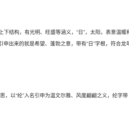
”组成的上下结构，有光明、旺盛等涵义，“日”，太阳，表意温暖
，引申出来的就是希望、蓬勃之意，带有“日”字根，符合龙
意思，以“纶”入名引申为温文尔雅、风度翩翩之义，纶字带