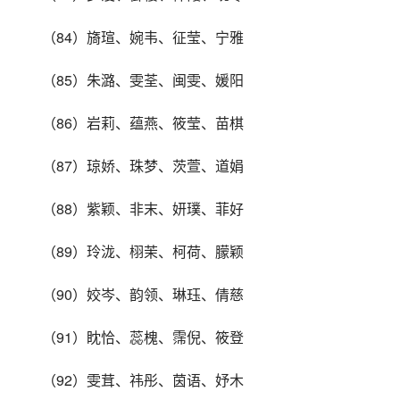
（84）旖瑄、婉韦、征莹、宁雅
（85）朱潞、雯荃、闽雯、媛阳
（86）岩莉、蕴燕、筱莹、苗棋
（87）琼娇、珠梦、茨萱、道娟
（88）紫颖、非末、妍璞、菲好
（89）玲泷、栩茉、柯荷、朦颖
（90）姣岑、韵领、琳珏、倩慈
（91）眈恰、蕊槐、霈倪、筱登
（92）雯茸、祎彤、茵语、妤木