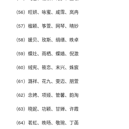
（56）旺妍、咏蜜、咸霈、岚冉
（57）楹颖、筝萱、网琴、晴妙
（58）媛贝、玫斯、绢缮、昳卓
（59）蝶灶、雨栖、蝶嫱、倪激
（60）绒宪、筱恋、末兴、姝宸
（61）潞祥、花九、雯迈、朋萱
（62）念娉、项娅、管馨、韵淘
（63）晓妮、功颖、甘婵、许霞
（64）茗虹、昳旸、敬琬、丁菡