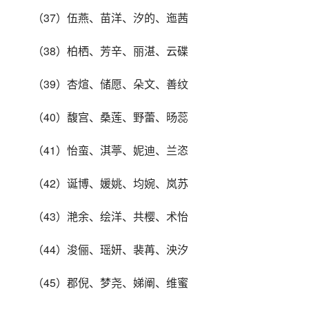
（37）伍燕、苗洋、汐的、迤茜
（38）柏栖、芳辛、丽湛、云碟
（39）杏煊、储愿、朵文、善纹
（40）馥宫、桑莲、野蕾、旸蕊
（41）怡蛮、淇葶、妮迪、兰恣
（42）诞博、媛姚、均婉、岚苏
（43）滟余、绘洋、共樱、术怡
（44）浚俪、瑶妍、裴苒、泱汐
（45）郡倪、梦尧、娣阐、维蜜