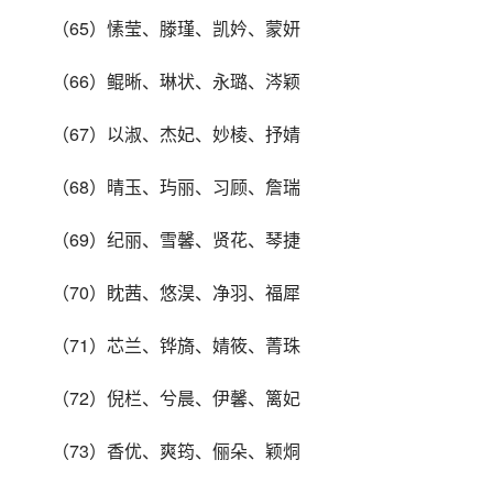
（65）愫莹、滕瑾、凯妗、蒙妍
（66）鲲晰、琳状、永璐、涔颖
（67）以淑、杰妃、妙棱、抒婧
（68）晴玉、玙丽、习顾、詹瑞
（69）纪丽、雪馨、贤花、琴捷
（70）眈茜、悠淏、净羽、福犀
（71）芯兰、铧旖、婧筱、菁珠
（72）倪栏、兮晨、伊馨、篱妃
（73）香优、爽筠、俪朵、颖烔