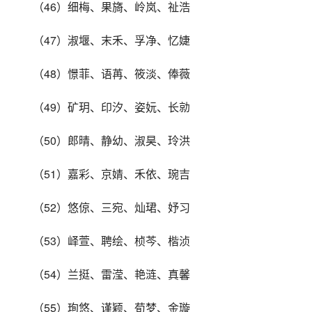
（46）细梅、果旖、岭岚、祉浩
（47）淑堰、末禾、孚净、忆婕
（48）憬菲、语苒、筱淡、俸薇
（49）矿玥、印汐、姿妧、长勍
（50）郎晴、静幼、淑昊、玲洪
（51）嘉彩、京婧、禾依、琬吉
（52）悠倞、三宛、灿珺、妤习
（53）峄萱、聘绘、桢芩、楷浈
（54）兰挺、雷滢、艳涟、真馨
（55）珣悠、谨颖、荀梦、金璇