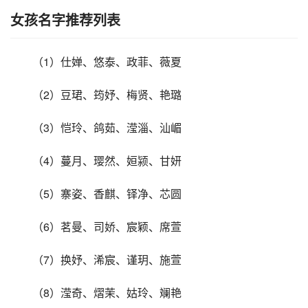
女孩名字推荐列表
（1）仕婵、悠泰、政菲、薇夏
（2）豆珺、筠妤、梅贤、艳璐
（3）恺玲、鸽茹、滢淄、汕嵋
（4）蔓月、璎然、姮颍、甘妍
（5）寨姿、香麒、铎净、芯圆
（6）茗曼、司娇、宸颖、席萱
（7）换妤、浠宸、谨玥、施萱
（8）滢奇、熠茉、姑玲、斓艳