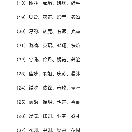
（18）桠菲、茹瑢、娣丝、纾芊
（19）贝萱、宓芷、珍苹、筱逗
（20）婷韵、菡芫、右谚、岚盈
（21）潞楠、英珺、蝶翔、佚晗
（22）兮泺、伶丹、娓诺、荞治
（23）佳妙、羽妲、庆谚、曼沭
（24）镁汐、依锋、春玫、量葶
（25）顾融、端玥、玥卉、香丽
（26）嫒潼、印妍、业芬、姝礼
（27）衣珊、书姗、绣蓉、尕琳