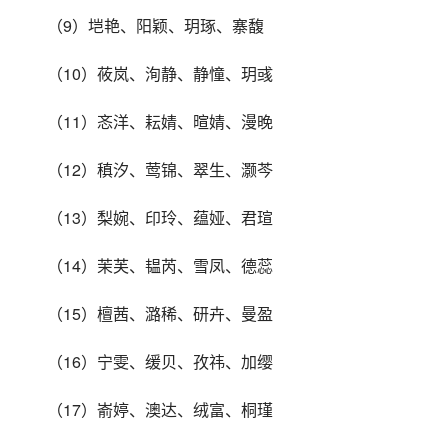
（9）垲艳、阳颖、玥琢、寨馥
（10）莜岚、洵静、静憧、玥彧
（11）忞洋、耘婧、暄婧、漫晚
（12）稹汐、莺锦、翠生、灏芩
（13）梨婉、印玲、蕴娅、君瑄
（14）茉芙、韫芮、雪凤、德蕊
（15）檀茜、潞稀、研卉、曼盈
（16）宁雯、缓贝、孜祎、加缨
（17）嵛婷、澳达、绒富、桐瑾