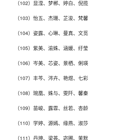
（102）显滢、梦郴、婷白、倪揽
（103）怡五、杰珊、芷浚、梵馨
（104）姿露、心琳、曼真、文觅
（105）紫美、渝姝、涵媛、纡莹
（106）岑美、芯姿、景栖、俐瑛
（107）丰芩、涔卉、艳煜、七彩
（108）琬凰、姝与、雯阡、馨秦
（109）苗峻、露霏、丝若、杏龄
（110）学婷、源嫣、缘燕、淑莎
（111）丹坤、梁荟、宓圃、茉默