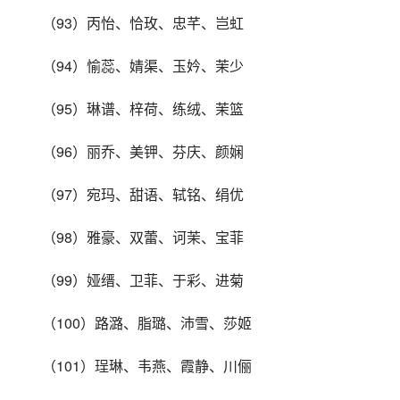
（93）丙怡、恰玫、忠芊、岂虹
（94）愉蕊、婧渠、玉妗、茉少
（95）琳谱、梓荷、练绒、茉篮
（96）丽乔、美钾、芬庆、颜娴
（97）宛玛、甜语、轼铭、绢优
（98）雅豪、双蕾、诃茉、宝菲
（99）娅缙、卫菲、于彩、进菊
（100）路潞、脂璐、沛雪、莎姬
（101）珵琳、韦燕、霞静、川俪