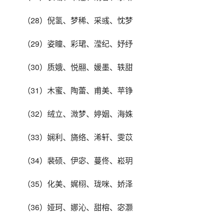
（28）倪氢、梦稀、采彧、忱梦
（29）姿瞳、彩珺、滢纪、妤纾
（30）质娥、悦翮、媛墨、轶甜
（31）木蜜、陶蕾、甫美、苹铮
（32）绒立、溦梦、婷姻、海姝
（33）娴利、旖络、浠轩、雯苡
（34）裴硕、伊宓、蔓佟、崧玥
（35）化美、娓栩、珑咪、娇泽
（36）娅珂、娜沁、甜榕、宓灏