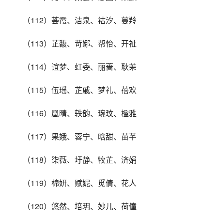
（112）荟霞、洁泉、祜汐、蔓羚
（113）芷馥、苛娜、帮怡、开祉
（114）谊梦、虹委、丽蔷、耿茉
（115）伍瑶、芷戚、梦礼、蓓欢
（116）凰晴、轶韵、琬玟、楹雅
（117）果娥、蓉宁、晗甜、苗芊
（118）柒薇、圩静、牧芷、济娟
（119）棉妍、赋妮、觅倩、花人
（120）悠然、培玥、妙儿、荷僮